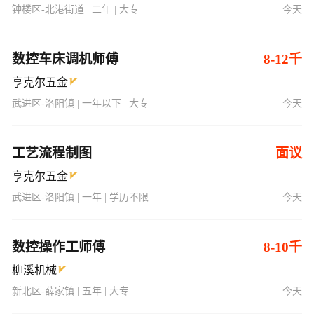
钟楼区-北港街道 | 二年 | 大专
今天
数控车床调机师傅
8-12千
亨克尔五金
武进区-洛阳镇 | 一年以下 | 大专
今天
工艺流程制图
面议
亨克尔五金
武进区-洛阳镇 | 一年 | 学历不限
今天
数控操作工师傅
8-10千
柳溪机械
新北区-薛家镇 | 五年 | 大专
今天