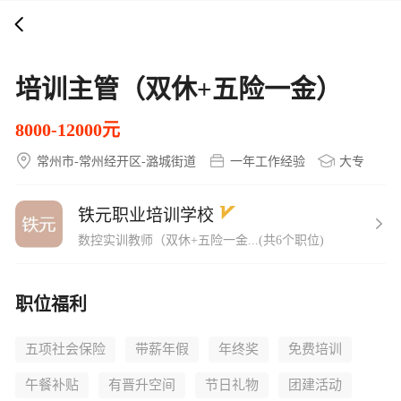
打开APP
5000+企业在线直聘
培训主管（双休+五险一金）
8000-12000元
常州市-常州经开区-潞城街道
一年工作经验
大专
铁元职业培训学校
数控实训教师（双休+五险一金...(共6个职位)
职位福利
五项社会保险
带薪年假
年终奖
免费培训
午餐补贴
有晋升空间
节日礼物
团建活动