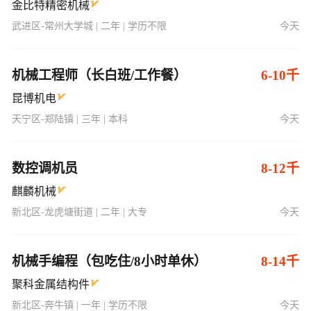
金比特精密机械
武进区-常州大学城 | 二年 | 学历不限
今天
机械工程师（长白班/工作餐）
6-10千
昆博机电
天宁区-郑陆镇 | 三年 | 本科
今天
数控调机员
8-12千
麒麟机械
新北区-龙虎塘街道 | 二年 | 大专
今天
机械手编程（包吃住/8小时单休）
8-14千
聚科金属结构件
新北区-奔牛镇 | 一年 | 学历不限
今天