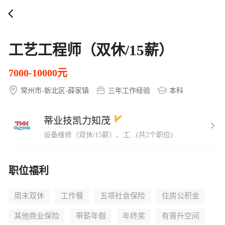
打开APP
5000+企业在线直聘
工艺工程师（双休/15薪）
7000-10000元
常州市-新北区-薛家镇
三年工作经验
本科
蒂业技凯力知茂
设备维修（双休/15薪）、工...(共2个职位)
职位福利
周末双休
工作餐
五项社会保险
住房公积金
其他商业保险
带薪年假
年终奖
有晋升空间