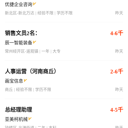
优捷企业咨询
新北区-新北万达 | 经验不限 | 学历不限
昨天
销售文员2名：
4-6千
辰一智能装备
常州经开区-遥观镇 | 一年 | 大专
昨天
人事运营（河南商丘）
2-6千
画宝信息
商丘 | 经验不限 | 学历不限
昨天
总经理助理
4-5千
亚美柯机械
钟楼区-北港街道 | 二年 | 本科
昨天