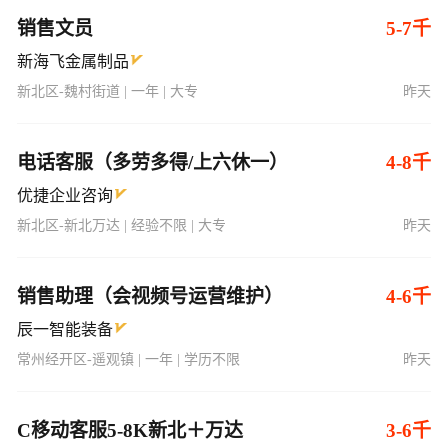
销售文员
5-7千
新海飞金属制品
新北区-魏村街道 | 一年 | 大专
昨天
电话客服（多劳多得/上六休一）
4-8千
优捷企业咨询
新北区-新北万达 | 经验不限 | 大专
昨天
销售助理（会视频号运营维护）
4-6千
辰一智能装备
常州经开区-遥观镇 | 一年 | 学历不限
昨天
C移动客服5-8K新北＋万达
3-6千