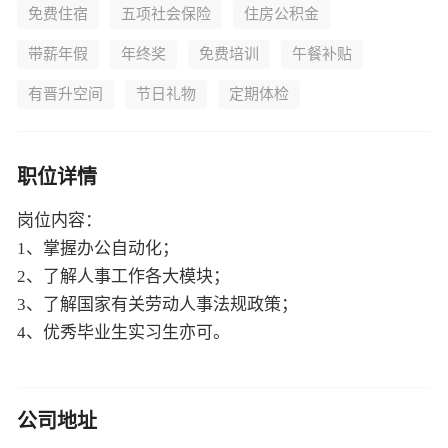
免费住宿
五项社会保险
住房公积金
带薪年假
年终奖
免费培训
午餐补贴
有晋升空间
节日礼物
定期体检
职位详情
岗位内容：
1、掌握办公自动化；
2、了解人事工作各大模块；
3、了解国家有关劳动人事法规政策；
4、优秀毕业生实习生亦可。
公司地址