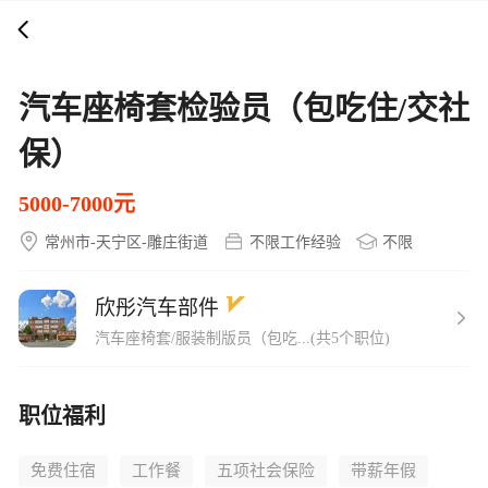
打开APP
5000+企业在线直聘
汽车座椅套检验员（包吃住/交社
保）
5000-7000元
常州市-天宁区-雕庄街道
不限工作经验
不限
欣彤汽车部件
汽车座椅套/服装制版员（包吃...(共5个职位)
职位福利
免费住宿
工作餐
五项社会保险
带薪年假