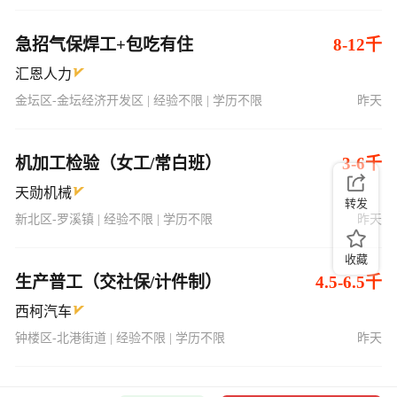
急招气保焊工+包吃有住
8-12千
汇恩人力
金坛区-金坛经济开发区 | 经验不限 | 学历不限
昨天
机加工检验（女工/常白班）
3-6千
天勋机械
转发
新北区-罗溪镇 | 经验不限 | 学历不限
昨天
收藏
生产普工（交社保/计件制）
4.5-6.5千
西柯汽车
钟楼区-北港街道 | 经验不限 | 学历不限
昨天