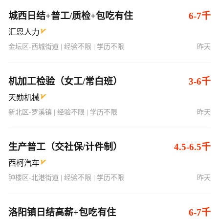
城西日结+普工/质检+包吃有住
6-7千
汇恩人力
金坛区-西城街道 | 经验不限 | 学历不限
昨天
机加工检验（女工/常白班）
3-6千
天勋机械
新北区-罗溪镇 | 经验不限 | 学历不限
昨天
生产普工（交社保/计件制）
4.5-6.5千
西柯汽车
钟楼区-北港街道 | 经验不限 | 学历不限
昨天
洛阳镇日结高薪+包吃有住
6-7千