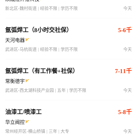
新北区-魏村街道 | 经验不限 | 学历不限
今天
氩弧焊工（8小时交社保）
5-6千
天河电器
武进区-马杭街道 | 经验不限 | 学历不限
今天
氩弧焊工（有工作餐+社保）
7-11千
常衡德宇
武进区-西太湖科技产业园 | 五年 | 学历不限
今天
油漆工/喷漆工
5-8千
华立阀控
常州经开区-横山桥镇 | 三年 | 大专
今天