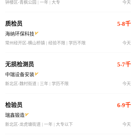
钟楼区-青枫公园 | 一年 | 大专
今天
质检员
5-8千
海纳环保科技
常州经开区-横山桥镇 | 经验不限 | 学历不限
今天
无损检测员
5-7千
中瑞设备安装
新北区-魏村街道 | 三年 | 学历不限
今天
检验员
6-9千
瑞鑫锻造
新北区-龙虎塘街道 | 一年 | 大专以下
今天