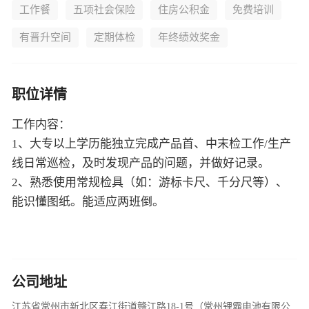
工作餐
五项社会保险
住房公积金
免费培训
有晋升空间
定期体检
年终绩效奖金
职位详情
工作内容：
1、大专以上学历能独立完成产品首、中末检工作/生产
线日常巡检，及时发现产品的问题，并做好记录。
2、熟悉使用常规检具（如：游标卡尺、千分尺等）、
能识懂图纸。能适应两班倒。
公司地址
江苏省常州市新北区春江街道赣江路18-1号（常州锂霸电池有限公