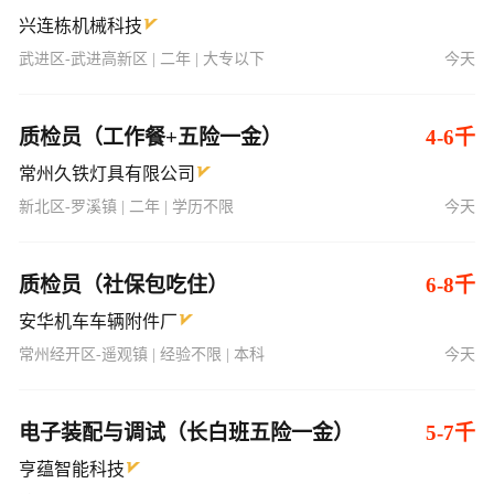
兴连栋机械科技
武进区-武进高新区 | 二年 | 大专以下
今天
质检员（工作餐+五险一金）
4-6千
常州久铁灯具有限公司
新北区-罗溪镇 | 二年 | 学历不限
今天
质检员（社保包吃住）
6-8千
安华机车车辆附件厂
常州经开区-遥观镇 | 经验不限 | 本科
今天
电子装配与调试（长白班五险一金）
5-7千
亨蕴智能科技