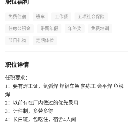
职位福利
免费住宿
班车
工作餐
五项社会保险
住房公积金
带薪年假
年终奖
免费培训
节日礼物
定期体检
职位详情
任职要求：
1：要有焊工证，氩弧焊 焊铝车架 熟练工 会平焊 鱼鳞
焊
2：以前有在厂内做过的优先录用
3：计件制，多劳多得
4：长白班，包吃住，宿舍4人间