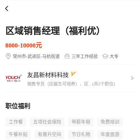
打开APP
5000+企业在线直聘
区域销售经理（福利优）
8000-10000元
常州市-武进区-马杭街道
三年工作经验
大专
友昌新材料科技
销售专员（应届生可培养）、区...(共2个职位)
职位福利
工作餐
五项社会保险
带薪年假
免费培训
午餐补贴
有晋升空间
节日礼物
年度旅游