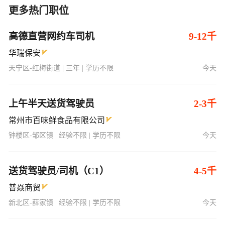
高德直营网约车司机
9-12千
华瑞保安
天宁区-红梅街道 | 三年 | 学历不限
今天
上午半天送货驾驶员
2-3千
常州市百味鲜食品有限公司
钟楼区-邹区镇 | 经验不限 | 学历不限
今天
送货驾驶员/司机（C1）
4-5千
普焱商贸
新北区-薛家镇 | 经验不限 | 学历不限
今天
日结招聘司机
5-10千
滴滴常州司机服务中心