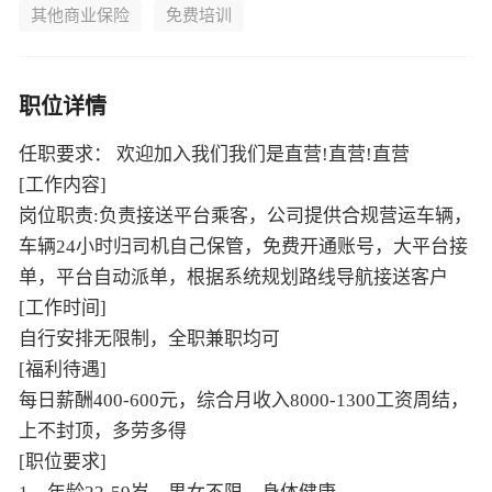
职位详情
任职要求： 欢迎加入我们我们是直营!直营!直营
[工作内容]
岗位职责:负责接送平台乘客，公司提供合规营运车辆，
车辆24小时归司机自己保管，免费开通账号，大平台接
单，平台自动派单，根据系统规划路线导航接送客户
[工作时间]
自行安排无限制，全职兼职均可
[福利待遇]
每日薪酬400-600元，综合月收入8000-1300工资周结，
上不封顶，多劳多得
[职位要求]
1、年龄22-59岁，男女不限，身体健康
2、驾龄3年以上，近3个记分周期内未扣满十二分
3、无犯罪、酒驾、吸D记录