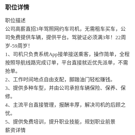
职位详情
职位描述
公司高薪直招3年驾照网约车司机，无需租车买车，公
司免费提供车辆，提供平台。驾驶证必须满3年！22周
岁-59周岁！
1、司机只负责系统App接单接送乘客，操作简单，全程
按照导航线路完成订单，平台直接就近优先派单，不需
抢单。
2、工作时间地点自由支配，脚踏油门轻松赚钱。
3、提供多种车型，并由公司承担车辆保险、保养、保
修。
4、主流平台直接管理，报酬丰厚，解决司机的后顾之
忧。
5、提供免费培训，提升职业技能，规划职业前景
薪资详情