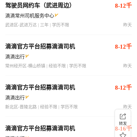
驾驶员网约车（武进周边）
8-12千
滴滴常州司机服务中心
武进区-武进万达 | 三年 | 学历不限
昨天
滴滴官方平台招募滴滴司机
8-12千
滴滴出行
常州经开区-横山桥镇 | 经验不限 | 学历不限
昨天
滴滴官方平台招募滴滴司机
8-12千
滴滴出行
新北区-晋陵北路 | 经验不限 | 学历不限
昨天
转发
滴滴官方平台招募滴滴司机
8-16千