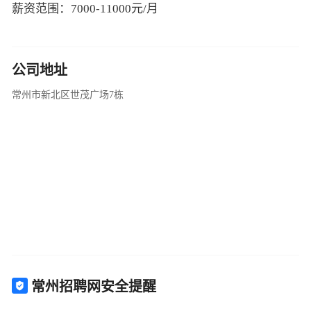
薪资范围：7000-11000元/月
公司地址
常州市新北区世茂广场7栋
常州招聘网安全提醒