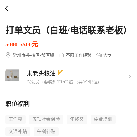
打开APP
5000+企业在线直聘
打单文员（白班/电话联系老板）
5000-5500元
常州市-钟楼区-邹区镇
不限工作经验
大专
米老头粮油
驾驶员（要装卸/C1/C2照...(共9个职位)
职位福利
工作餐
五项社会保险
年终奖
免费培训
交通补贴
午餐补贴