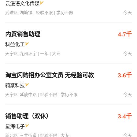
云漫语文化传媒
武进区-湖塘镇 | 经验不限 | 学历不限
今天
内贸销售助理
4-7千
科益化工
天宁区-九州环宇 | 一年 | 大专
今天
淘宝闪购招办公室文员 无经验可教
3-6千
骑聚科技
天宁区-延陵中路 | 经验不限 | 学历不限
今天
销售助理（双休）
3-4千
星海电子
新北区-三井街道 | 经验不限 | 大专
今天