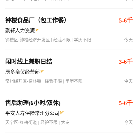
钟楼食品厂（包工作餐）
5-6千
聚轩人力资源
钟楼区-钟楼经济开发区 | 经验不限 | 学历不限
今天
闲时线上兼职日结
3-6千
辰多商贸经营部
常州经开区-横林镇 | 经验不限 | 学历不限
今天
售后助理(6小时/双休)
5-6千
平安人寿保险常州分公司
天宁区-红梅街道 | 经验不限 | 大专
今天