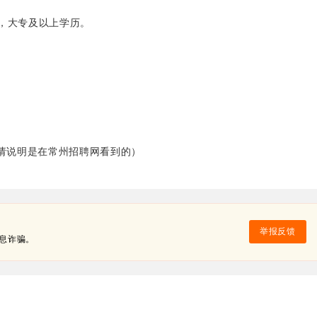
，大专及以上学历。
。
来电请说明是在常州招聘网看到的）
举报反馈
息诈骗。