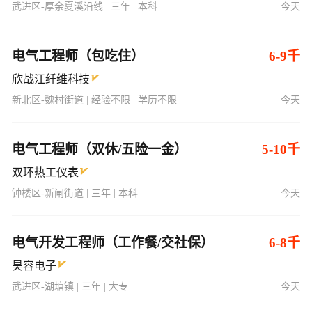
武进区-厚余夏溪沿线 | 三年 | 本科
今天
电气工程师（包吃住）
6-9千
欣战江纤维科技
新北区-魏村街道 | 经验不限 | 学历不限
今天
电气工程师（双休/五险一金）
5-10千
双环热工仪表
钟楼区-新闸街道 | 三年 | 本科
今天
电气开发工程师（工作餐/交社保）
6-8千
昊容电子
武进区-湖塘镇 | 三年 | 大专
今天