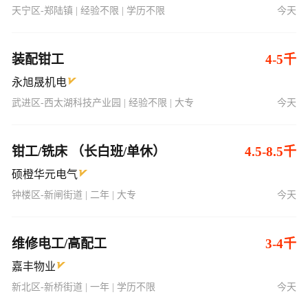
天宁区-郑陆镇 | 经验不限 | 学历不限
今天
装配钳工
4-5千
永旭晟机电
武进区-西太湖科技产业园 | 经验不限 | 大专
今天
钳工/铣床 （长白班/单休）
4.5-8.5千
硕橙华元电气
钟楼区-新闸街道 | 二年 | 大专
今天
维修电工/高配工
3-4千
嘉丰物业
新北区-新桥街道 | 一年 | 学历不限
今天