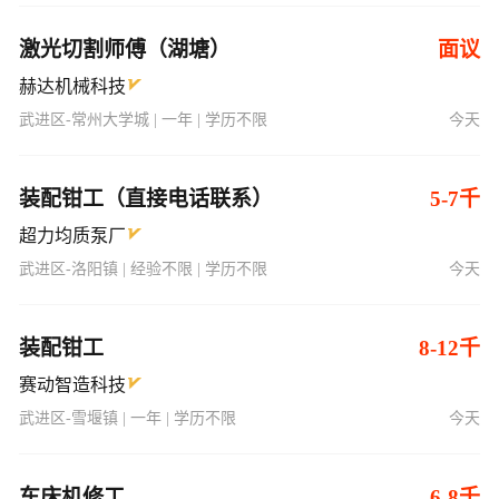
激光切割师傅（湖塘）
面议
赫达机械科技
武进区-常州大学城 | 一年 | 学历不限
今天
装配钳工（直接电话联系）
5-7千
超力均质泵厂
武进区-洛阳镇 | 经验不限 | 学历不限
今天
装配钳工
8-12千
赛动智造科技
武进区-雪堰镇 | 一年 | 学历不限
今天
车床机修工
6-8千