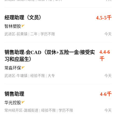
经理助理（文员）
4.5-5千
智林塑胶
武进区-前黄镇 | 二年 | 学历不限
今天
4.4-6
销售助理-会CAD（双休+五险一金/接受实
千
习和应届生）
常淼环保
武进区-牛塘镇 | 经验不限 | 大专
今天
销售助理
4-6千
华光控股
常州经开区-潞城街道 | 经验不限 | 学历不限
今天