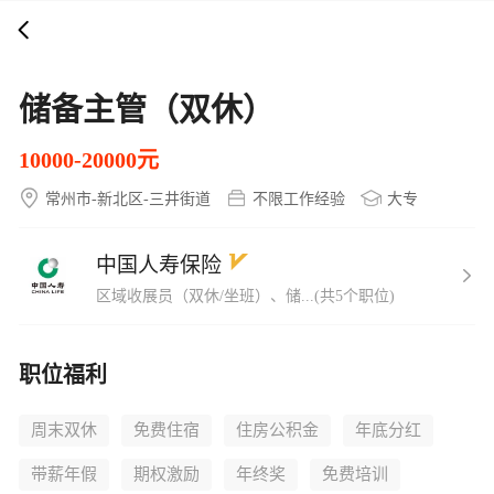
打开APP
5000+企业在线直聘
储备主管（双休）
10000-20000元
常州市-新北区-三井街道
不限工作经验
大专
中国人寿保险
区域收展员（双休/坐班）、储...(共5个职位)
职位福利
周末双休
免费住宿
住房公积金
年底分红
带薪年假
期权激励
年终奖
免费培训