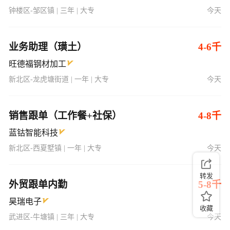
钟楼区-邹区镇 | 三年 | 大专
今天
业务助理（璜土）
4-6千
旺德福钢材加工
新北区-龙虎塘街道 | 一年 | 大专
今天
销售跟单（工作餐+社保）
4-8千
蓝钴智能科技
新北区-西夏墅镇 | 一年 | 大专
今天
转发
外贸跟单内勤
5-8千
昊瑞电子
收藏
武进区-牛塘镇 | 三年 | 大专
今天