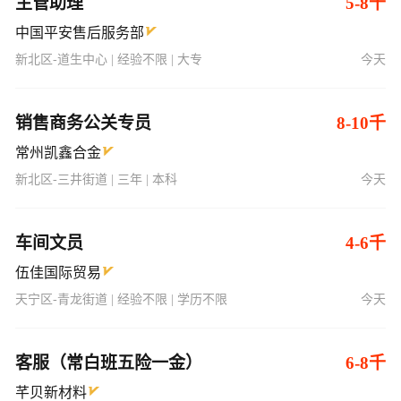
主管助理
5-8千
中国平安售后服务部
新北区-道生中心 | 经验不限 | 大专
今天
销售商务公关专员
8-10千
常州凯鑫合金
新北区-三井街道 | 三年 | 本科
今天
车间文员
4-6千
伍佳国际贸易
天宁区-青龙街道 | 经验不限 | 学历不限
今天
客服（常白班五险一金）
6-8千
芊贝新材料