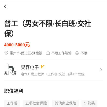
打开APP
5000+企业在线直聘
普工（男女不限/长白班/交社
保）
4000-5000元
常州市-武进区-湖塘镇
不限工作经验
不限
昊容电子
电气开发工程师（工作餐/交社...(共4个职位)
职位福利
工作餐
五项社会保险
其他商业保险
年终奖