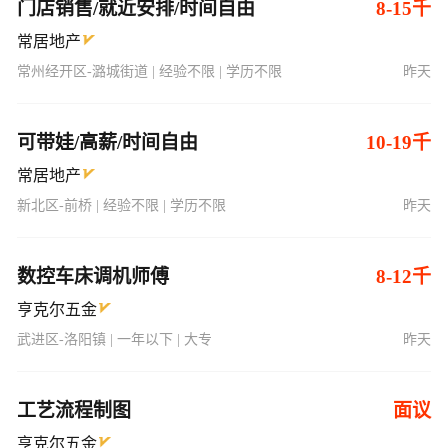
门店销售/就近安排/时间自由
8-15千
常居地产
常州经开区-潞城街道 | 经验不限 | 学历不限
昨天
可带娃/高薪/时间自由
10-19千
常居地产
新北区-前桥 | 经验不限 | 学历不限
昨天
数控车床调机师傅
8-12千
亨克尔五金
武进区-洛阳镇 | 一年以下 | 大专
昨天
工艺流程制图
面议
亨克尔五金