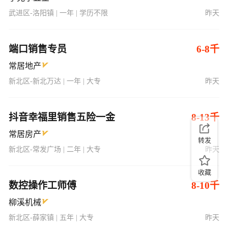
武进区-洛阳镇 | 一年 | 学历不限
昨天
端口销售专员
6-8千
常居地产
新北区-新北万达 | 一年 | 大专
昨天
抖音幸福里销售五险一金
8-13千
常居房产
转发
新北区-常发广场 | 二年 | 大专
昨天
收藏
数控操作工师傅
8-10千
柳溪机械
新北区-薛家镇 | 五年 | 大专
昨天