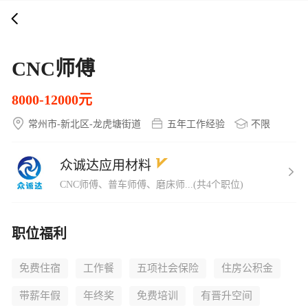
打开APP
5000+企业在线直聘
CNC师傅
8000-12000元
常州市-新北区-龙虎塘街道
五年工作经验
不限
众诚达应用材料
CNC师傅、普车师傅、磨床师...(共4个职位)
职位福利
免费住宿
工作餐
五项社会保险
住房公积金
带薪年假
年终奖
免费培训
有晋升空间