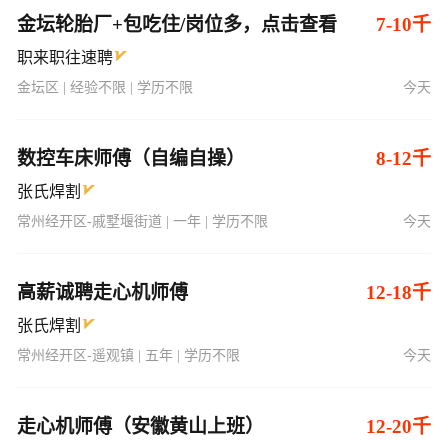
金坛轮胎厂+包吃住/岗位多，点击查看
7-10千
职来职往速聘
金坛区 | 经验不限 | 学历不限
今天
数控车床师傅（自编自操）
8-12千
张氏焊割
常州经开区-戚墅堰街道 | 一年 | 学历不限
今天
高薪诚聘走心机师傅
12-18千
张氏焊割
常州经开区-遥观镇 | 五年 | 学历不限
今天
走心机师傅（安徽黄山上班）
12-20千