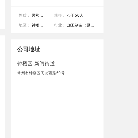
性质：
民营公司
规模：
少于50人
地区：
钟楼区-新闸街道
行业：
加工制造（原料加工/模具）
公司地址
钟楼区-新闸街道
常州市钟楼区飞龙西路69号