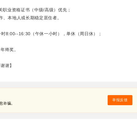
关职业资格证书（中级/高级）优先；
作、本地人或长期稳定居住者。
令时8:00--16:30（午休一小时），单休（周日休）；
有年终奖。
，谢谢】
举报反馈
息诈骗。