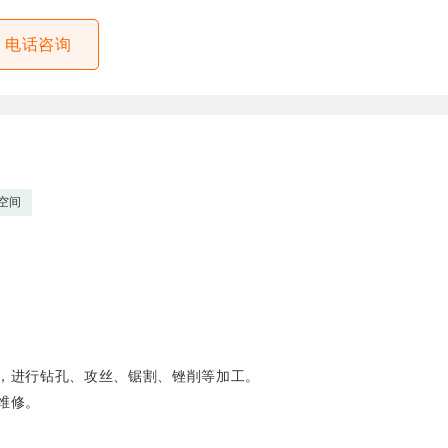
电话咨询
空间
，进行钻孔、攻丝、锯割、锉削等加工。
维修。