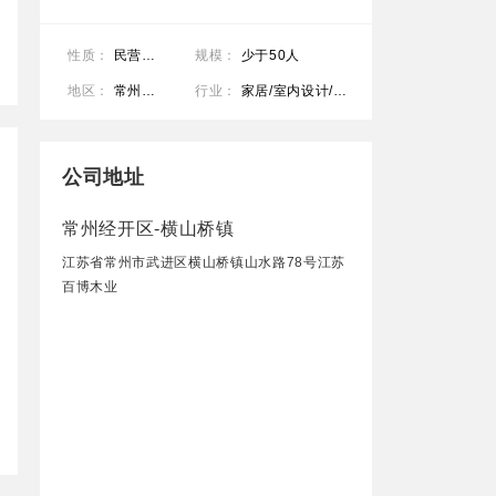
性质：
民营公司
规模：
少于50人
地区：
常州经开区-横山桥镇
行业：
家居/室内设计/装饰装潢/耐用消费品（服饰/纺织/皮革/家具/家电）
公司地址
常州经开区-横山桥镇
江苏省常州市武进区横山桥镇山水路78号江苏
百博木业