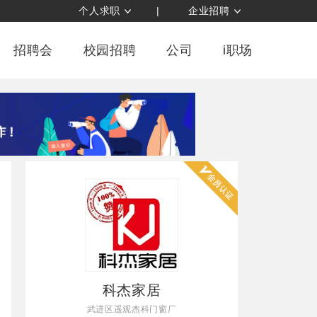
个人求职
|
企业招聘
招聘会
校园招聘
公司
i职场
科杰家居
武进区遥观杰科门窗厂