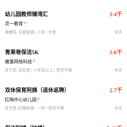
幼儿园教师臻湾汇
3-4千
灵一教育
钟楼区-五星街道 | 三年 | 大专
今天
青果巷保洁5K
5-6千
魔童网络科技
天宁区-文化宫 | 八年及以上 | 学历不限
今天
双休保育阿姨（退休返聘）
2.7千
红梅中心幼儿园
天宁区-红梅街道 | 一年 | 学历不限
今天