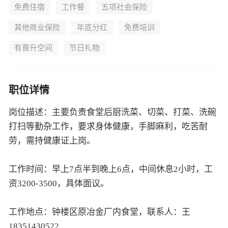
免费住宿
工作餐
五项社会保险
其他商业保险
年底分红
免费培训
有晋升空间
节日礼物
职位详情
岗位描述：主要负责食堂后厨洗菜、切菜、打菜、洗碗
打扫等勤杂工作，要求身体健康，手脚麻利，吃苦耐
劳，需持健康证上岗。
工作时间：早上7点半到晚上6点，中间休息2小时，工
资3200-3500，具体面议。
工作地点：钟楼区原冶金厂内食堂，联系人：王
18351430522