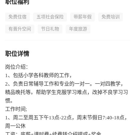
职位福利
免费住宿
五项社会保险
带薪年假
免费培训
有晋升空间
节日礼物
年度旅游
职位详情
岗位介绍：
1、包括小学各科教师的工作，
2、负责日常辅导工作和专业的一对一。一对四教学，
精品晚托等。帮助学生克服学习难点，改掉不良学习习
惯。
工作时间;
1、周二至周五下午13点-22点，周末节假日7:40-18点，
周一公休
工资：底薪+课时费+续费转介绍提成+奖金