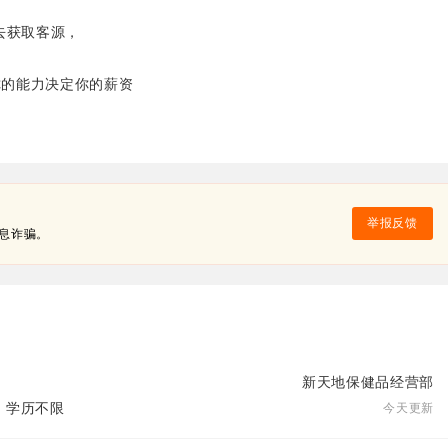
去获取客源，
你的能力决定你的薪资
举报反馈
息诈骗。
新天地保健品经营部
| 学历不限
今天更新