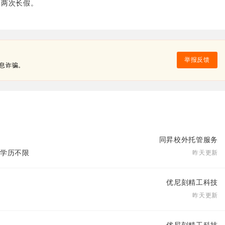
年两次长假。
举报反馈
息诈骗。
同昇校外托管服务
| 学历不限
昨天更新
优尼刻精工科技
昨天更新