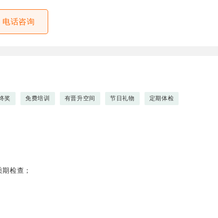
电话咨询
终奖
免费培训
有晋升空间
节日礼物
定期体检
保质期检查；
品；
确；