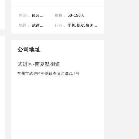
性质：
民营公司
规模：
50-150人
地区：
武进区-南夏墅街道
行业：
零售/批发/快速消费品（食品/饮料/烟酒/日化）/耐用消费品（服饰/纺织/皮革/家具/家电）
公司地址
武进区-南夏墅街道
常州市武进区牛塘镇湖滨北路217号