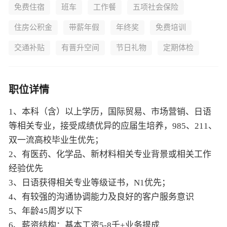
免费住宿
班车
工作餐
五项社会保险
住房公积金
带薪年假
年终奖
免费培训
交通补贴
有晋升空间
节日礼物
定期体检
职位详情
1、本科（含）以上学历，国际贸易、市场营销、日语
等相关专业，接受成绩优异的应届生培养，985、211、
双一流高校毕业生优先；
2、有医药、化学品、新材料相关专业背景或相关工作
经验优先
3、日语获得相关专业等级证书，N1优先；
4、有较强的沟通协调能力及良好的客户服务意识
5、年龄45周岁以下
6、薪资结构：基本工资5-8千+业务提成