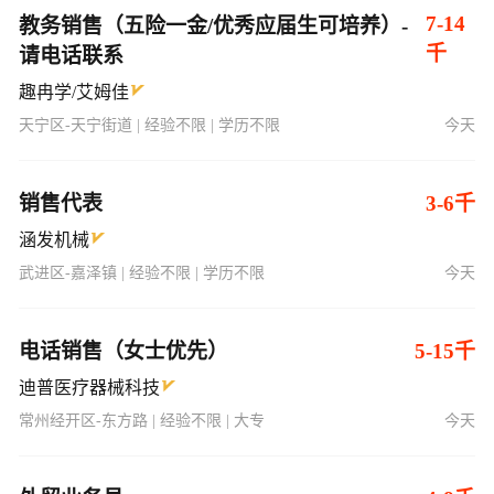
7-14
教务销售（五险一金/优秀应届生可培养）-
千
请电话联系
趣冉学/艾姆佳
天宁区-天宁街道 | 经验不限 | 学历不限
今天
销售代表
3-6千
涵发机械
武进区-嘉泽镇 | 经验不限 | 学历不限
今天
电话销售（女士优先）
5-15千
迪普医疗器械科技
常州经开区-东方路 | 经验不限 | 大专
今天