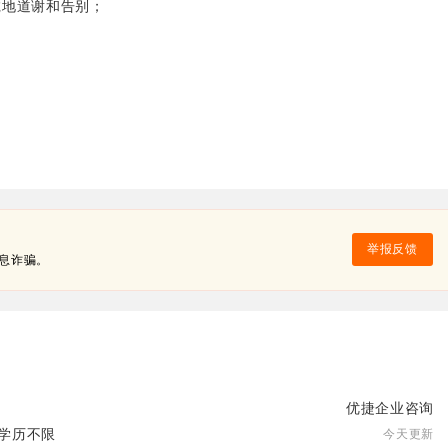
地道谢和告别；
；
举报反馈
息诈骗。
优捷企业咨询
| 学历不限
今天更新