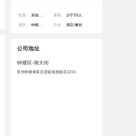
性质：
其他类型
规模：
少于50人
地区：
钟楼区-南大街
行业：
酒店/餐饮
公司地址
钟楼区-南大街
常州钟楼泰富百货延陵西路店2201