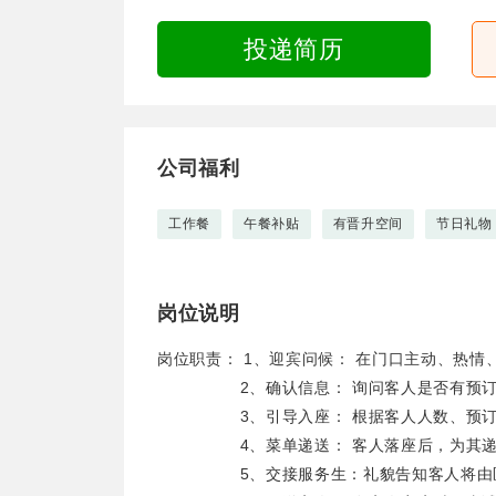
投递简历
公司福利
工作餐
午餐补贴
有晋升空间
节日礼物
岗位说明
岗位职责： 1、迎宾问候： 在门口主动、热
2、确认信息： 询问客人是否有预订，
3、引导入座： 根据客人人数、预订情
4、菜单递送： 客人落座后，为其递上
5、交接服务生：礼貌告知客人将由区域