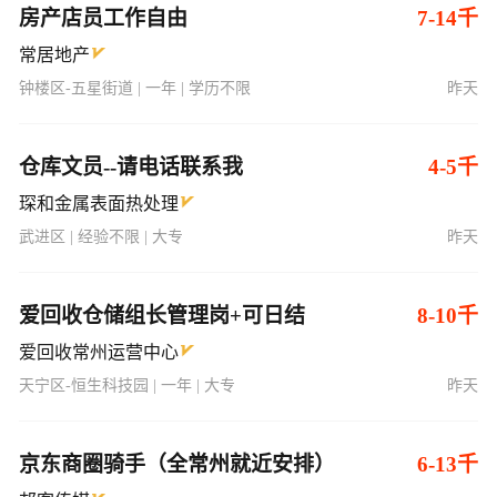
房产店员工作自由
7-14千
常居地产
钟楼区-五星街道 | 一年 | 学历不限
昨天
仓库文员--请电话联系我
4-5千
琛和金属表面热处理
武进区 | 经验不限 | 大专
昨天
爱回收仓储组长管理岗+可日结
8-10千
爱回收常州运营中心
天宁区-恒生科技园 | 一年 | 大专
昨天
京东商圈骑手（全常州就近安排）
6-13千