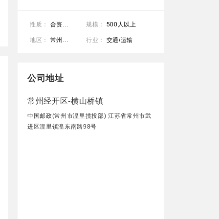
性质：
合资企业
规模：
500人以上
地区：
常州经开区-横山桥镇
行业：
交通/运输
公司地址
常州经开区-横山桥镇
中国邮政(常州市湟里揽投部) 江苏省常州市武
进区湟里镇湟东南路98号