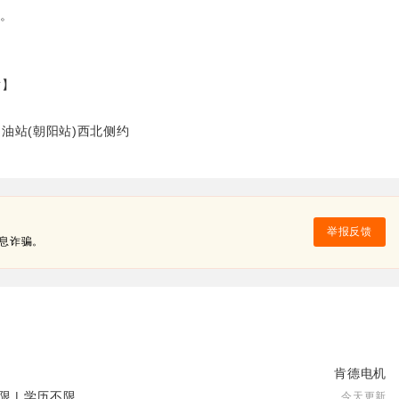
好。
。
。
谢】
油站(朝阳站)西北侧约
举报反馈
息诈骗。
肯德电机
限 | 学历不限
今天更新