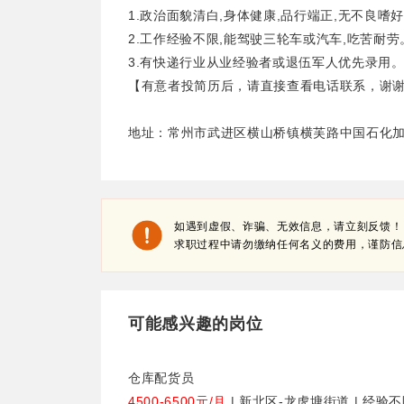
1.政治面貌清白,身体健康,品行端正,无不良嗜
2.工作经验不限,能驾驶三轮车或汽车,吃苦耐劳
3.有快递行业从业经验者或退伍军人优先录用
【有意者投简历后，请直接查看电话联系，谢
地址：常州市武进区横山桥镇横芙路中国石化加
如遇到虚假、诈骗、无效信息，请立刻反馈！
求职过程中请勿缴纳任何名义的费用，谨防信
可能感兴趣的岗位
仓库配货员
4500-6500元/月
| 新北区-龙虎塘街道 | 经验不