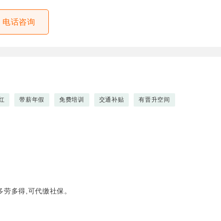
电话咨询
红
带薪年假
免费培训
交通补贴
有晋升空间
多劳多得,可代缴社保。