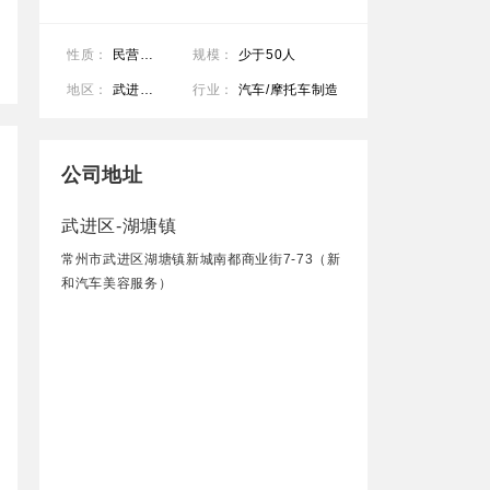
性质：
民营公司
规模：
少于50人
地区：
武进区-湖塘镇
行业：
汽车/摩托车制造
公司地址
武进区-湖塘镇
常州市武进区湖塘镇新城南都商业街7-73（新
和汽车美容服务）