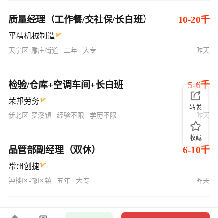
质量经理（工作餐/交社保/长白班）
10-20千
平精机械制造
天宁区-雕庄街道 | 二年 | 大专
昨天
检验/仓库+空调车间+长白班
5-6千
荣邦劳务
转发
新北区-罗溪镇 | 经验不限 | 学历不限
昨天
收藏
品管部副经理（双休）
6-10千
常州创捷
钟楼区-邹区镇 | 五年 | 大专
昨天