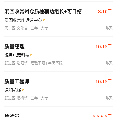
爱回收常州仓质检辅助组长+可日结
8-10千
爱回收常州运营中心
天宁区-文化宫 | 三年 | 大专
昨天
质量经理
10-15千
焜月电器科技
武进区-洛阳镇 | 经验不限 | 学历不限
昨天
质量工程师
10-15千
通润机械
武进区-漕桥镇 | 三年 | 大专
昨天
检验员
5.5-6.5千