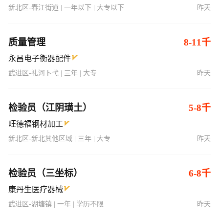
新北区-春江街道 | 一年以下 | 大专以下
昨天
质量管理
8-11千
永昌电子衡器配件
武进区-礼河卜弋 | 三年 | 大专
昨天
检验员（江阴璜土）
5-8千
旺德福钢材加工
新北区-新北其他区域 | 三年 | 大专
昨天
检验员（三坐标）
6-8千
康丹生医疗器械
武进区-湖塘镇 | 一年 | 学历不限
昨天