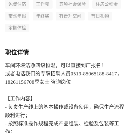
免费住宿
工作餐
五项社会保险
住房公积金
带薪年假
年终奖
有晋升空间
节日礼物
定期体检
职位详情
车间环境洁净四级恒温，可以直接到厂报名！
或者电话我们的专职招聘人员0519-85065188-8417，
18261156708季女士 咨询岗位
【工作内容】
- 负责生产线上的基本操作或设备使用，确保生产流程
顺利进行；
- 按照标准操作规程完成产品组装、检验及包装等工
作；