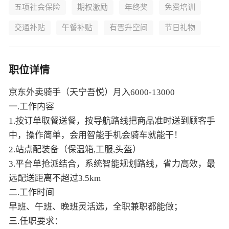
五项社会保险
期权激励
年终奖
免费培训
交通补贴
午餐补贴
有晋升空间
节日礼物
职位详情
京东外卖骑手（天宁吾悦）月入6000-13000
一.工作内容
1.按订单取餐送餐，按导航路线把商品准时送到顾客手
中，操作简单，会用智能手机会骑车就能干！
2.站点配装备（保温箱,工服,头盔）
3.平台单抢派结合，系统智能规划路线，省力高效，最
远配送距离不超过3.5km
二.工作时间
早班、午班、晚班灵活选，全职兼职都能做；
三.任职要求：