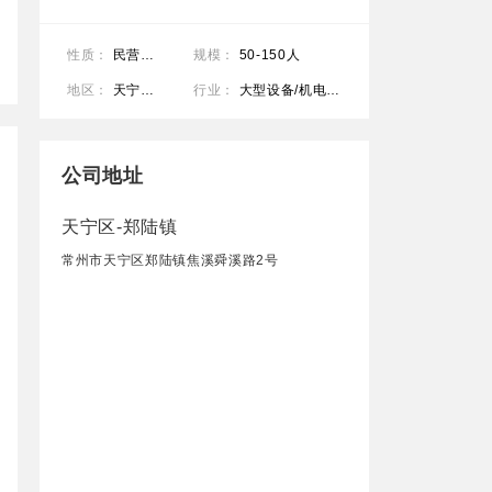
性质：
民营公司
规模：
50-150人
地区：
天宁区-郑陆镇
行业：
大型设备/机电设备/重工业
公司地址
天宁区-郑陆镇
常州市天宁区郑陆镇焦溪舜溪路2号