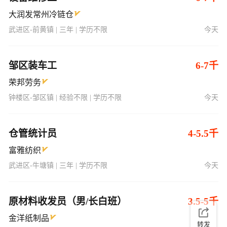
大润发常州冷链仓
武进区-前黄镇 | 三年 | 学历不限
今天
邹区装车工
6-7千
荣邦劳务
钟楼区-邹区镇 | 经验不限 | 学历不限
今天
仓管统计员
4-5.5千
富雅纺织
武进区-牛塘镇 | 三年 | 学历不限
今天
原材料收发员（男/长白班）
3.5-5千
金洋纸制品
转发