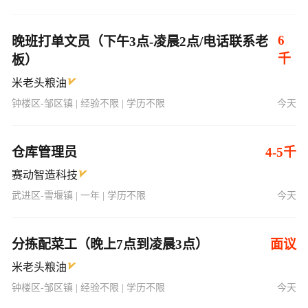
6
晚班打单文员（下午3点-凌晨2点/电话联系老
千
板）
米老头粮油
钟楼区-邹区镇 | 经验不限 | 学历不限
今天
仓库管理员
4-5千
赛动智造科技
武进区-雪堰镇 | 一年 | 学历不限
今天
分拣配菜工（晚上7点到凌晨3点）
面议
米老头粮油
钟楼区-邹区镇 | 经验不限 | 学历不限
今天