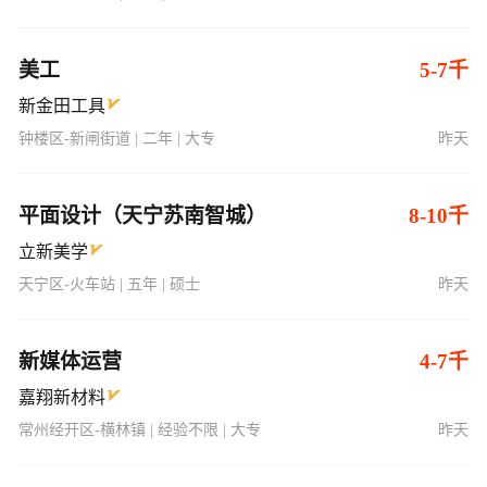
美工
5-7千
新金田工具
钟楼区-新闸街道 | 二年 | 大专
昨天
平面设计（天宁苏南智城）
8-10千
立新美学
天宁区-火车站 | 五年 | 硕士
昨天
新媒体运营
4-7千
嘉翔新材料
常州经开区-横林镇 | 经验不限 | 大专
昨天