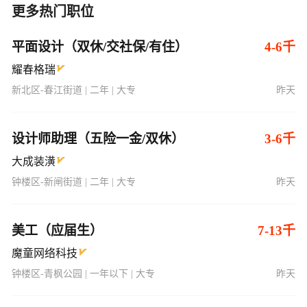
更多热门职位
平面设计（双休/交社保/有住）
4-6千
耀春格瑞
新北区-春江街道 | 二年 | 大专
昨天
设计师助理（五险一金/双休）
3-6千
大成装潢
钟楼区-新闸街道 | 二年 | 大专
昨天
美工（应届生）
7-13千
魔童网络科技
钟楼区-青枫公园 | 一年以下 | 大专
昨天