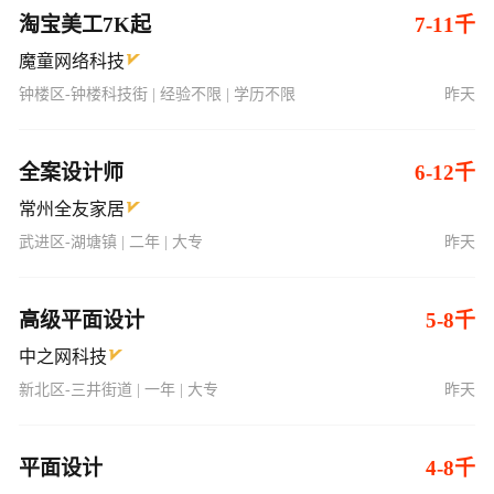
淘宝美工7K起
7-11千
魔童网络科技
钟楼区-钟楼科技街 | 经验不限 | 学历不限
昨天
全案设计师
6-12千
常州全友家居
武进区-湖塘镇 | 二年 | 大专
昨天
高级平面设计
5-8千
中之网科技
新北区-三井街道 | 一年 | 大专
昨天
平面设计
4-8千