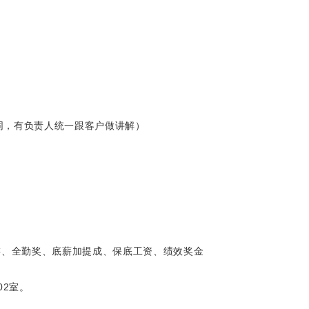
合同，有负责人统一跟客户做讲解）
游、全勤奖、底薪加提成、保底工资、绩效奖金
02室。