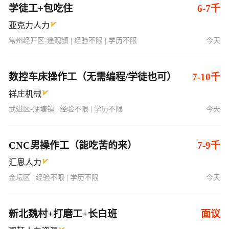
学徒工+包吃住
6-7千
亚克力人力
常州经开区-遥观镇 | 经验不限 | 学历不限
今天
数控车床操作工（无需编程/学徒也可）
7-10千
祥庄机械
武进区-湖塘镇 | 经验不限 | 学历不限
今天
CNC男操作工（能吃苦的来）
7-9千
汇恩人力
金坛区 | 经验不限 | 学历不限
今天
新北魏村+打磨工+长白班
面议