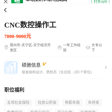
打开APP
5000+企业在线直聘
CNC数控操作工
7000-9000元
常州市-天宁区-天宁经济开
一年工作经
大专以
发区
验
下
硕驰信息
钣金结构设计、质检员（长白班...(共5个职位)
职位福利
五项社会保险
住房公积金
带薪年假
年终奖