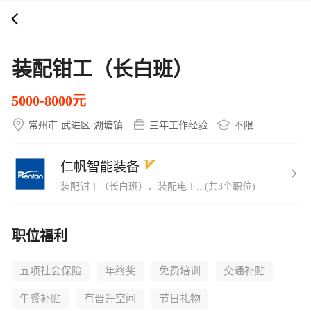
打开APP
5000+企业在线直聘
装配钳工（长白班）
5000-8000元
常州市-武进区-湖塘镇
三年工作经验
不限
仁帆智能装备
装配钳工（长白班）、装配电工...(共3个职位)
职位福利
五项社会保险
年终奖
免费培训
交通补贴
午餐补贴
有晋升空间
节日礼物