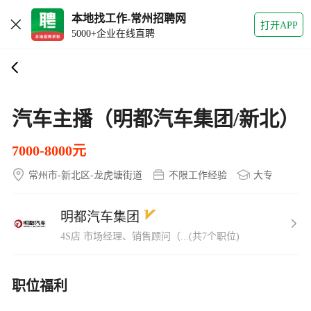
本地找工作-常州招聘网
打开APP
5000+企业在线直聘
汽车主播（明都汽车集团/新北）
7000-8000元
常州市-新北区-龙虎塘街道
不限工作经验
大专
明都汽车集团
4S店 市场经理、销售顾问（...(共7个职位)
职位福利
免费住宿
工作餐
五项社会保险
住房公积金
带薪年假
年终奖
免费培训
有晋升空间