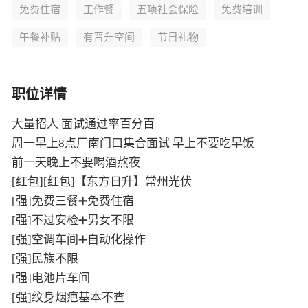
免费住宿
工作餐
五项社会保险
免费培训
午餐补贴
有晋升空间
节日礼物
职位详情
大量招人 面试通过率百分百
周一早上8点厂南门口集合面试 早上不要吃早饭
前一天晚上不要喝酒熬夜
[红包][红包]【东方日升】常州光伏
[强]免费三餐➕免费住宿
[强]不过安检➕男女不限
[强]空调车间➕自动化操作
[强]民族不限
[强]电池片车间
[强]纹身烟疤基本不查