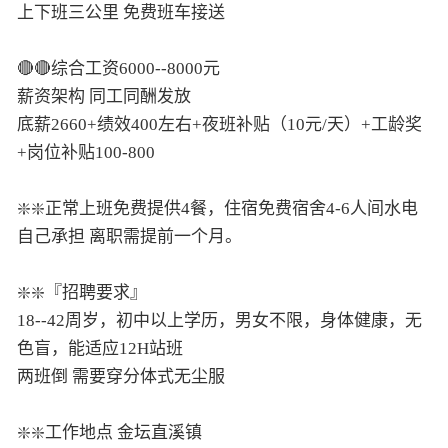
上下班三公里 免费班车接送
🔴🔴综合工资6000--8000元
薪资架构 同工同酬发放
底薪2660+绩效400左右+夜班补贴（10元/天）+工龄奖
+岗位补贴100-800
❇️❇️正常上班免费提供4餐，住宿免费宿舍4-6人间水电
自己承担 离职需提前一个月。
❇️❇️『招聘要求』
18--42周岁，初中以上学历，男女不限，身体健康，无
色盲，能适应12H站班
两班倒 需要穿分体式无尘服
❇️❇️工作地点 金坛直溪镇