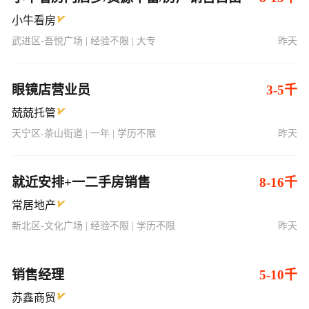
小牛看房
武进区-吾悦广场 | 经验不限 | 大专
昨天
眼镜店营业员
3-5千
兢兢托管
天宁区-茶山街道 | 一年 | 学历不限
昨天
就近安排+一二手房销售
8-16千
常居地产
新北区-文化广场 | 经验不限 | 学历不限
昨天
销售经理
5-10千
苏鑫商贸