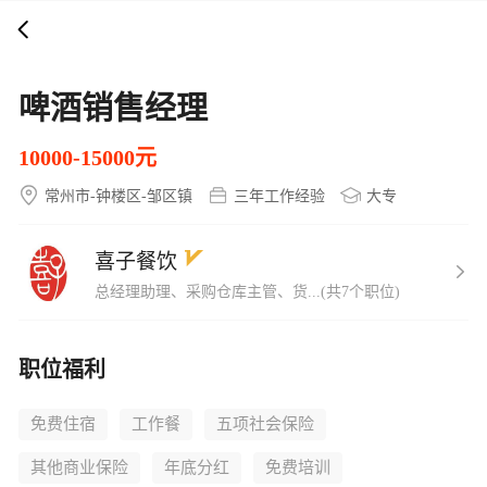
打开APP
5000+企业在线直聘
啤酒销售经理
10000-15000元
常州市-钟楼区-邹区镇
三年工作经验
大专
喜子餐饮
总经理助理、采购仓库主管、货...(共7个职位)
职位福利
免费住宿
工作餐
五项社会保险
其他商业保险
年底分红
免费培训