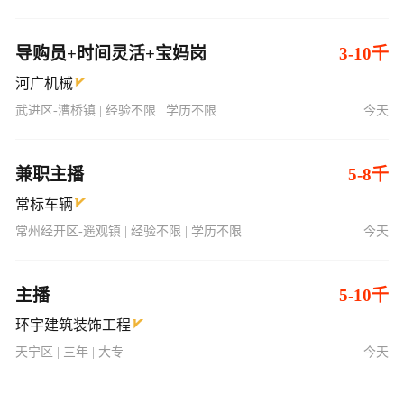
导购员+时间灵活+宝妈岗
3-10千
河广机械
武进区-漕桥镇 | 经验不限 | 学历不限
今天
兼职主播
5-8千
常标车辆
常州经开区-遥观镇 | 经验不限 | 学历不限
今天
主播
5-10千
环宇建筑装饰工程
天宁区 | 三年 | 大专
今天