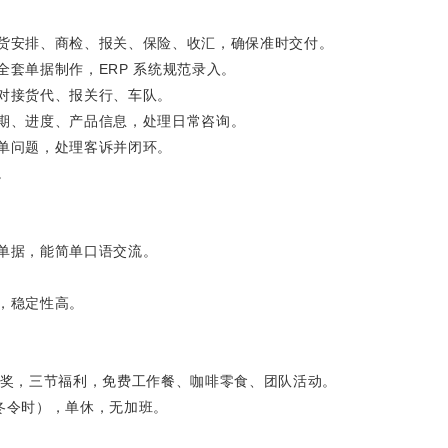
货安排、商检、报关、保险、收汇，确保准时交付。
套单据制作，ERP 系统规范录入。
对接货代、报关行、车队。
期、进度、产品信息，处理日常咨询。
单问题，处理客诉并闭环。
。
单据，能简单口语交流。
，稳定性高。
终奖，三节福利，免费工作餐、咖啡零食、团队活动。
00（冬令时），单休，无加班。