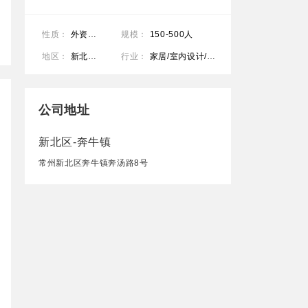
性质：
外资企业
规模：
150-500人
地区：
新北区-奔牛镇
行业：
家居/室内设计/装饰装潢/贸易/进出口
公司地址
新北区-奔牛镇
常州新北区奔牛镇奔汤路8号