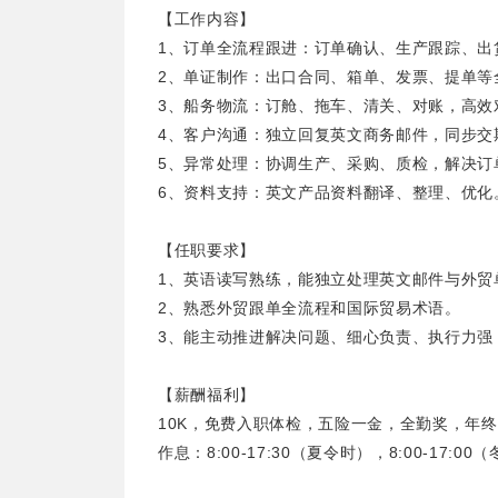
【工作内容】
1、订单全流程跟进：订单确认、生产跟踪、出
2、单证制作：出口合同、箱单、发票、提单等全
3、船务物流：订舱、拖车、清关、对账，高效
4、客户沟通：独立回复英文商务邮件，同步交
5、异常处理：协调生产、采购、质检，解决订
6、资料支持：英文产品资料翻译、整理、优化
【任职要求】
1、英语读写熟练，能独立处理英文邮件与外贸
2、熟悉外贸跟单全流程和国际贸易术语。
3、能主动推进解决问题、细心负责、执行力强
【薪酬福利】
10K，免费入职体检，五险一金，全勤奖，年
作息：8:00-17:30（夏令时），8:00-17: