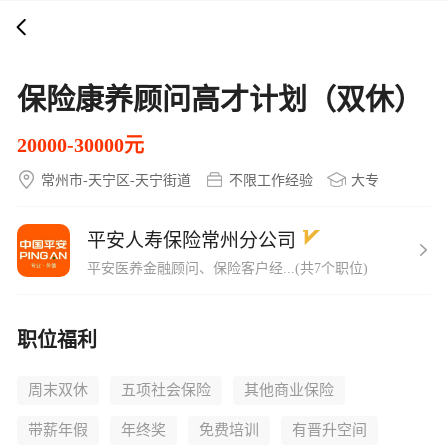
打开APP
5000+企业在线直聘
保险康养顾问高才计划（双休）
20000-30000元
常州市-天宁区-天宁街道
不限工作经验
大专
平安人寿保险常州分公司
平安医养金融顾问、保险客户经...(共7个职位)
职位福利
周末双休
五项社会保险
其他商业保险
带薪年假
年终奖
免费培训
有晋升空间