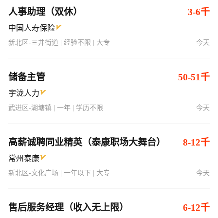
人事助理（双休）
3-6千
中国人寿保险
新北区-三井街道 | 经验不限 | 大专
今天
储备主管
50-51千
宇泷人力
武进区-湖塘镇 | 一年 | 学历不限
今天
高薪诚聘同业精英（泰康职场大舞台）
8-12千
常州泰康
新北区-文化广场 | 一年以下 | 大专
今天
售后服务经理（收入无上限）
6-12千