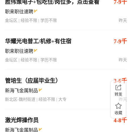
胜伟策电子+包吃住/岗位多，点击查看
7-9千
职来职往速聘
金坛区 | 经验不限 | 学历不限
昨天
华耀光电普工/机修+有住宿
7-9千
职来职往速聘
金坛区 | 经验不限 | 学历不限
昨天
管培生（应届毕业生）
3-6千
新海飞金属制品
转发
新北区-魏村街道 | 经验不限 | 大专
昨天
收藏
激光焊操作员
4-8千
新海飞金属制品