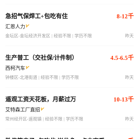
急招气保焊工+包吃有住
8-12千
汇恩人力
金坛区-金坛经济开发区 | 经验不限 | 学历不限
昨天
生产普工（交社保/计件制）
4.5-6.5千
西柯汽车
钟楼区-北港街道 | 经验不限 | 学历不限
昨天
遥观工资天花板，月薪过万
10-13千
艾特森工厂直招
常州经开区-遥观镇 | 经验不限 | 学历不限
昨天