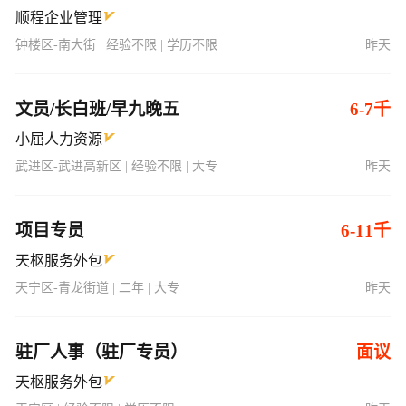
顺程企业管理
钟楼区-南大街 | 经验不限 | 学历不限
昨天
文员/长白班/早九晚五
6-7千
小屈人力资源
武进区-武进高新区 | 经验不限 | 大专
昨天
项目专员
6-11千
天枢服务外包
天宁区-青龙街道 | 二年 | 大专
昨天
驻厂人事（驻厂专员）
面议
天枢服务外包