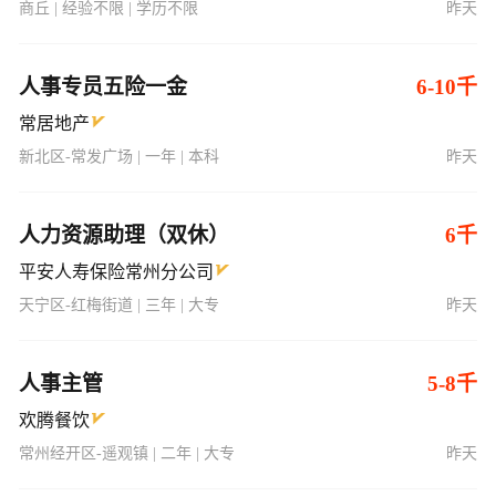
商丘 | 经验不限 | 学历不限
昨天
人事专员五险一金
6-10千
常居地产
新北区-常发广场 | 一年 | 本科
昨天
人力资源助理（双休）
6千
平安人寿保险常州分公司
天宁区-红梅街道 | 三年 | 大专
昨天
人事主管
5-8千
欢腾餐饮
常州经开区-遥观镇 | 二年 | 大专
昨天