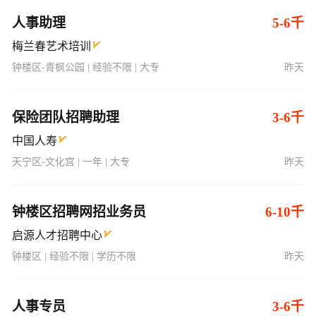
人事助理
5-6千
梅兰春艺术培训
钟楼区-青枫公园 | 经验不限 | 大专
昨天
保险团队招聘助理
3-6千
中国人寿
天宁区-文化宫 | 一年 | 大专
昨天
钟楼区招聘网招业务员
6-10千
启源人才招聘中心
钟楼区 | 经验不限 | 学历不限
昨天
人事专员
3-6千