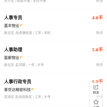
天宁区 | 经验不限 | 学历不限
昨天
人事专员
4-6千
嘉丰物业
新北区-龙虎塘街道 | 三年 | 本科
昨天
人事助理
5-6千
盈薪物业
新北区-孟河镇 | 一年 | 大专
昨天
人事行政专员
6-8千
普世达精密科技
转发
武进区-武进高新区 | 三年 | 大专
昨天